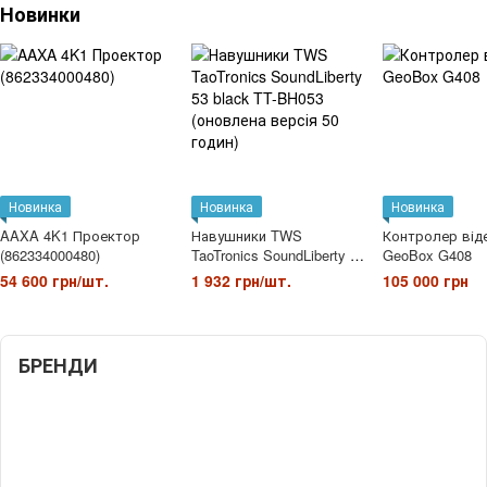
Новинки
Новинка
Новинка
Новинка
AAXA 4K1 Проектор
Навушники TWS
Контролер від
(862334000480)
TaoTronics SoundLiberty 53
GeoBox G408
black TT-BH053
54 600 грн/шт.
1 932 грн/шт.
105 000 грн
(оновлена версія 50
годин)
БРЕНДИ