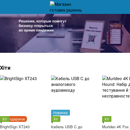
Хіти
Новинка
Хіт
Подарунок
Хіт
Хіт
BrightSign XT243
Кабель USB C до
Murideo 4K Fox