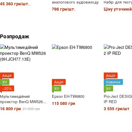
аналогового аудіовиходу
Набір для тест
45 360 грн/шт.
усунення несп
798 грн/шт.
Ціну уточнюй
HDMI
Розпродаж
Акція
Акція
Хіт
Акція
Новинка
−20%
Хіт
Хіт
Мультимедійний
Epson EH-TW6800
Pro-Ject DESI
проектор BenQ MW526
IP RED
115 080 грн
(9H.JCH77.13E)
16 800 грн
3 555 грн/шт
21 000 грн