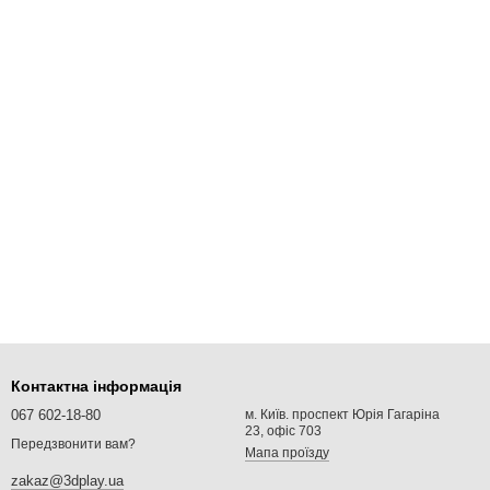
Контактна інформація
067 602-18-80
м. Київ. проспект Юрія Гагаріна
23, офіс 703
Передзвонити вам?
Мапа проїзду
zakaz@3dplay.ua