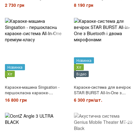
мікрофонами
2 730 грн
8 190 грн
Новинка
Новинка
Хіт
Хіт
Відео
Караоке-машина Singsation -
Караоке-система для вечірок
першокласна караоке-
STAR BURST All-In-One з
система All-In-One преміум-
Bluetooth і двома мікрофонами
16 800 грн
6 300 грн/шт.
класу