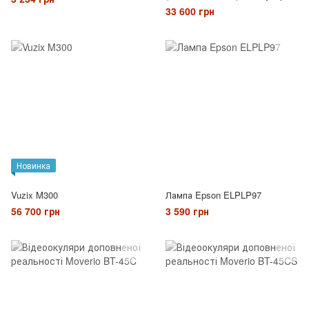
відео-окуляри навушники
33 600 грн
Новинка
Vuzix M300
Лампа Epson ELPLP97
56 700 грн
3 590 грн