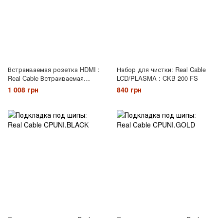
Встраиваемая розетка HDMI :
Набор для чистки: Real Cable
Real Cable Встраиваемая
LCD/PLASMA : CKB 200 FS
розетка Wall Plate (HDMI F-
1 008 грн
840 грн
HDMI F) 90°