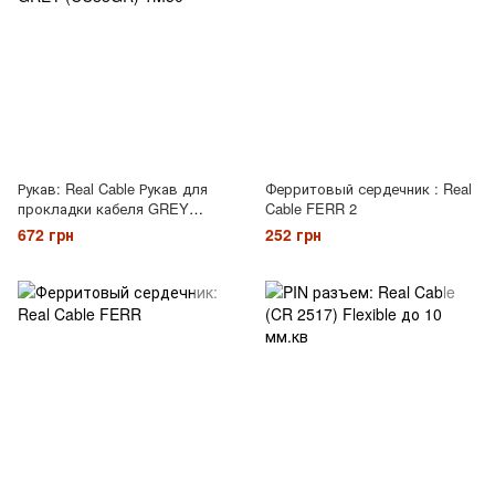
Рукав: Real Cable Рукав для
Ферритовый сердечник : Real
прокладки кабеля GREY
Cable FERR 2
(CC88GR) 1M50
672 грн
252 грн