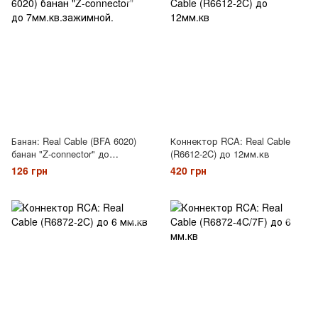
Банан: Real Cable (BFA 6020)
Коннектор RCA: Real Cable
банан "Z-connector" до
(R6612-2C) до 12мм.кв
7мм.кв.зажимной.
126 грн
420 грн