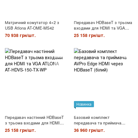
Матричний комутатор 4×2 з
Передавач HDBaseT з трьома
USB Atlona AT-OME-MS42
входами для HDMI та VGA
ATLONA AT-HDVS-150-TX
70 938 грн/шт.
25 158 грн/шт.
Новинка
Передавач настінний HDBaseT
Базовий комплект
з трьома входами для HDMI
передавача та приймача
та VGA ATLONA AT-HDVS-150-
AVPro Edge HDMI через
25 158 грн/шт.
36 960 грн/шт.
TX-WP
HDBaseT (білий)