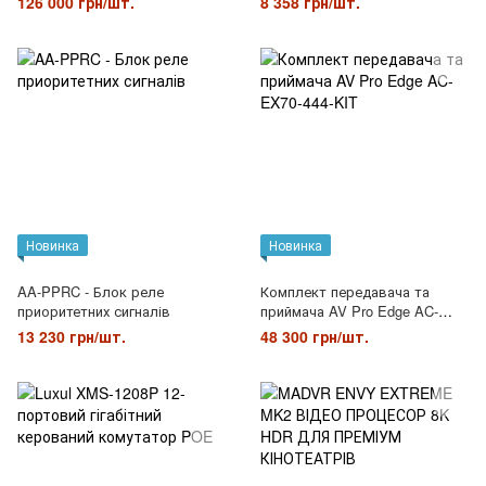
126 000 грн/шт.
8 358 грн/шт.
2-портовий USB 2.0 для ПК
Новинка
Новинка
AA-PPRC - Блок реле
Комплект передавача та
приоритетних сигналів
приймача AV Pro Edge AC-
EX70-444-KIT
13 230 грн/шт.
48 300 грн/шт.