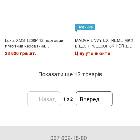
Новинка
Luxul XMS-1208P 12-портовий
MADVR ENVY EXTREME MK2
гігабітний керований
ВІДЕО ПРОЦЕСОР 8K HDR ДЛЯ
комутатор POE
ПРЕМІУМ КІНОТЕАТРІВ
33 600 грн/шт.
Ціну уточнюйте
Показати ще 12 товарів
Назад
Вперед
1
з 2
067 602-18-80