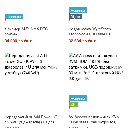
Новинка
Новинка
Відео
Декодер AMX NMX-DEC-
Подовжувач WyreStorm
N2424A
Technologies HDBaseT з
інтегрованим аудіо
84 000 грн/шт.
32 634 грн/шт.
підсилювачем 2.1 (EX-1UTP-
IR-70-AMP)
Новинка
Хіт
Передавач Just Add Power 3G
AV Access подовжувач KVM
4K AVP (3 джерела) (1U для
HDMI 1080P без затримки,
монтажу у стійку) (749AVP)
USB-подовжувач 80 м. з PoE,