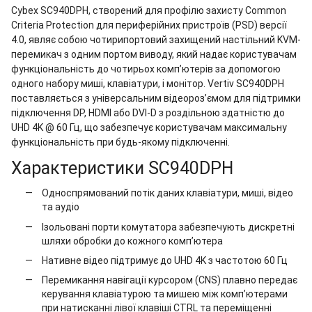
Cybex SC940DPH, створений для профілю захисту Common
Criteria Protection для периферійних пристроїв (PSD) версії
4.0, являє собою чотирипортовий захищений настільний KVM-
перемикач з одним портом виводу, який надає користувачам
функціональність до чотирьох комп’ютерів за допомогою
одного набору миші, клавіатури, і монітор.
Vertiv SC940DPH
поставляється з універсальним відеороз’ємом для підтримки
підключення DP, HDMI або DVI-D з роздільною здатністю до
UHD 4K @ 60 Гц, що забезпечує користувачам максимальну
функціональність при будь-якому підключенні.
Характеристики SC940DPH
Односпрямований потік даних клавіатури, миші, відео
та аудіо
Ізольовані порти комутатора забезпечують дискретні
шляхи обробки до кожного комп’ютера
Нативне відео підтримує до UHD 4K з частотою 60 Гц
Перемикання навігації курсором (CNS) плавно передає
керування клавіатурою та мишею між комп’ютерами
при натисканні лівої клавіші CTRL та переміщенні