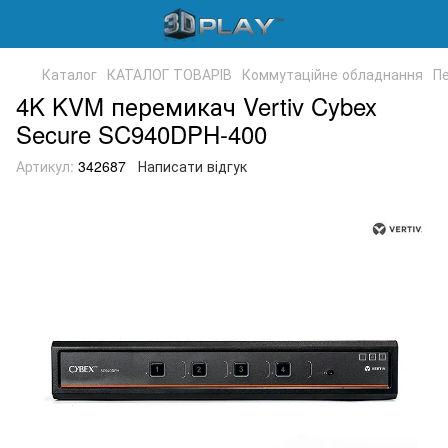
Каталог
КАТАЛОГ ТОВАРІВ
Коммутаційне обладнання
П
4K KVM перемикач Vertiv Cybex
Secure SC940DPH-400
Артикул:
342687
Написати відгук