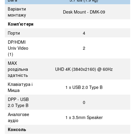
Варіанти
Desk Mount - DMK-09
монтажу
Комп'ютери
Порти
4
DP/HDMI
Univ Video
2
(1)
MAX
роздільна
UHD 4K (3840x2160) @ 60Hz
здатність
Клавіатура і
1 x USB 2.0 Type B
Миша
DPP - USB
0
2.0 Type B
Аналогове
1 x 3.5mm Speaker
аудіо
Консоль