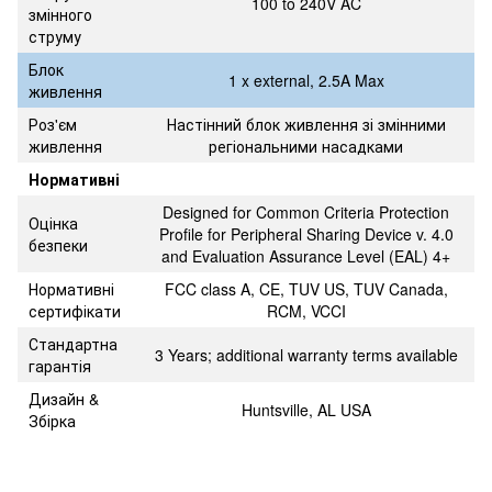
100 to 240V AC
змінного
струму
Блок
1 x external, 2.5A Max
живлення
Роз'єм
Настінний блок живлення зі змінними
живлення
регіональними насадками
Нормативні
Designed for Common Criteria Protection
Оцінка
Profile for Peripheral Sharing Device v. 4.0
безпеки
and Evaluation Assurance Level (EAL) 4+
Нормативні
FCC class A, CE, TUV US, TUV Canada,
сертифікати
RCM, VCCI
Стандартна
3 Years; additional warranty terms available
гарантія
Дизайн &
Huntsville, AL USA
Збірка