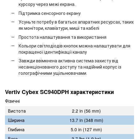
курсору через межі екрана.
Підтримка сенсорного екрану
Усуньте потребу в багатьох апаратних ресурсах, таких
як монітори, клавіатури, миші та кабелі
Простота налаштування та використання
Кольори світлодіодів кнопок можна налаштувати для
покращеної ідентифікації каналу
Завжди ввімкнена активна система захисту від
несанкціонованого доступу та надійний корпус із
голографічними ущільнювачами.
Vertiv Cybex SC940DPH характеристики
Фізичні
Вистота
2.2 in (56 mm)
Ширина
13.7 in (348 mm)
Глибина
5.0 in (127 mm)
Вага
3.7 lbs (1.9 kg)