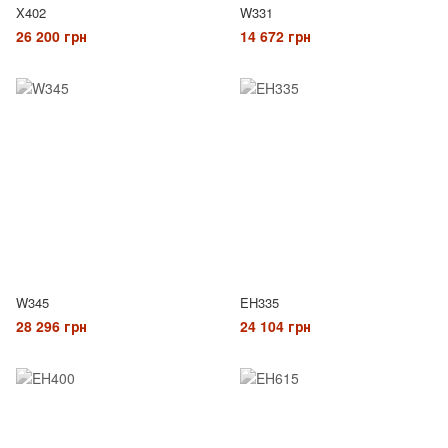
X402
W331
26 200 грн
14 672 грн
W345
EH335
28 296 грн
24 104 грн