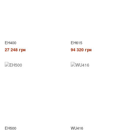
EH400
EH615
27 248 грн
94 320 грн
EH500
WU416