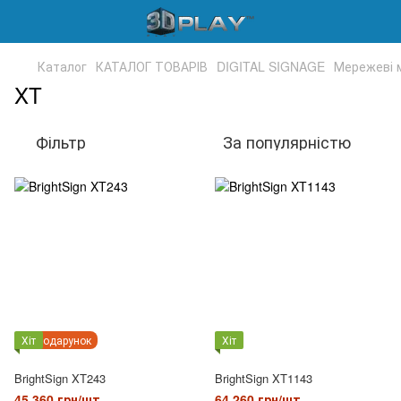
Каталог
КАТАЛОГ ТОВАРІВ
DIGITAL SIGNAGE
Мережеві 
XT
Фільтр
За популярністю
Хіт
Подарунок
Хіт
BrightSign XT243
BrightSign XT1143
45 360 грн/шт.
64 260 грн/шт.