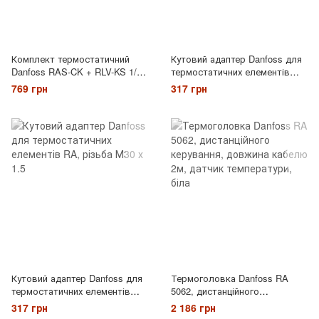
Комплект термостатичний
Кутовий адаптер Danfoss для
Danfoss RAS-CK + RLV-KS 1/2
термостатичних елементів
", прямий
RA, з'єднання Click
769 грн
317 грн
Кутовий адаптер Danfoss для
Термоголовка Danfoss RA
термостатичних елементів
5062, дистанційного
RA, різьба М30 х 1.5
керування, довжина кабелю
317 грн
2 186 грн
2м, датчик температури, біла