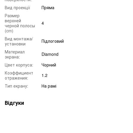
Вид проекції
Пряма
Размер
верхней
4
черной полосы
(cm)
Вид монтажа/
Підлоговий
установки
Материал
Diamond
экрана:
Цвет корпуса:
Чорний
Коэффициент
1.2
отражения:
Тип екрану:
На рамі
Відгуки