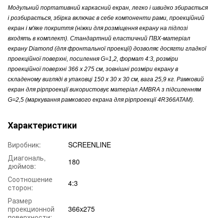
Модульний портативний каркасний екран, легко і швидко збирається
і розбирається, збірка включає в себе компоненти рами, проекційний
екран і м'яке покриття (ніжки для розміщення екрану на підлозі
входять в комплект).
Стандартний еластичний ПВХ-матеріал
екрану Diamond (для фронтальної проекції) дозволяє досягти гладкої
проекційної поверхні, посилення G=1,2, формат 4:3, розміри
проекційної поверхні 366 х 275 см, зовнішні розміри екрану в
складеному вигляді в упаковці 150 х 30 х 30 см, вага 25,9 кг.
Рамковий
екран для рірпроекції використовує матеріал AMBRA з підсиленням
G=2,5 (маркування рамкового екрана для рірпроекції 4R366ATAM).
Характеристики
Виробник:
SCREENLINE
Диагональ,
180
дюймов:
Соотношение
4:3
сторон:
Размер
проекционной
366x275
поверхности: