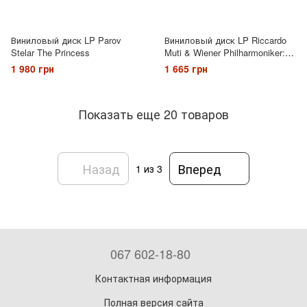
Виниловый диск LP Parov
Виниловый диск LP Riccardo
Stelar The Princess
Muti & Wiener Philharmoniker:
Mozart
1 980 грн
1 665 грн
Показать еще 20 товаров
Назад
Вперед
1
из 3
067 602-18-80
Контактная информация
Полная версия сайта