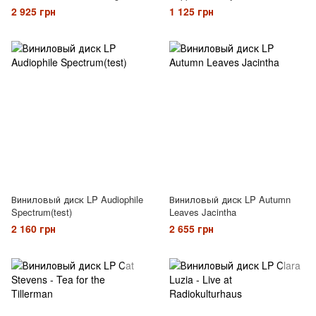
DLP
2 925 грн
1 125 грн
Виниловый диск LP Audiophile
Виниловый диск LP Autumn
Spectrum(test)
Leaves Jacintha
2 160 грн
2 655 грн