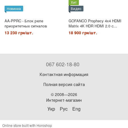
Хит
Новинка
Видео
AA-PPRC - Блок реле
GOFANCO Prophecy 4x4 HDMI
приоритетных сигналов
Matrix 4K HDR HDMI 2.0 с
автоматическим уменьшением
13 230 грн/шт.
18 900 грн/шт.
масштаба (PRO-Matrix44-SC)
067 602-18-80
Контактная информация
Полная версия сайта
© 2008—2026
Интернет-магазин
Укр
Рус
Eng
Online store built with Horoshop