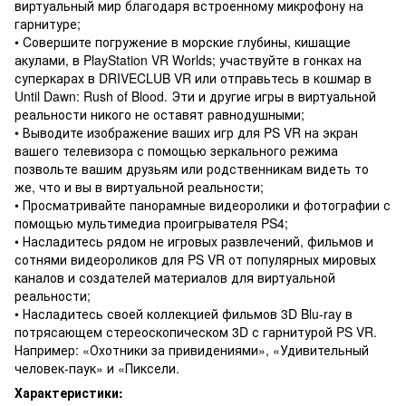
виртуальный мир благодаря встроенному микрофону на
гарнитуре;
• Cовершите погружение в морские глубины, кишащие
акулами, в PlayStation VR Worlds; участвуйте в гонках на
суперкарах в DRIVECLUB VR или отправьтесь в кошмар в
Until Dawn: Rush of Blood. Эти и другие игры в виртуальной
реальности никого не оставят равнодушными;
• Выводите изображение ваших игр для PS VR на экран
вашего телевизора с помощью зеркального режима
позвольте вашим друзьям или родственникам видеть то
же, что и вы в виртуальной реальности;
• Просматривайте панорамные видеоролики и фотографии с
помощью мультимедиа проигрывателя PS4;
• Насладитесь рядом не игровых развлечений, фильмов и
сотнями видеороликов для PS VR от популярных мировых
каналов и создателей материалов для виртуальной
реальности;
• Насладитесь своей коллекцией фильмов 3D Blu-ray в
потрясающем стереоскопическом 3D с гарнитурой PS VR.
Например: «Охотники за привидениями», «Удивительный
человек-паук» и «Пиксели.
Характеристики: