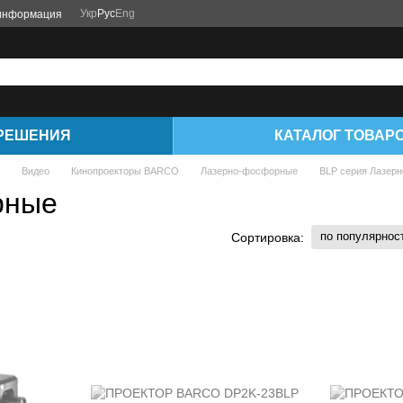
Укр
Рус
Eng
 информация
РЕШЕНИЯ
КАТАЛОГ ТОВАР
Видео
Кинопроекторы BARCO
Лазерно-фосфорные
BLP серия Лазер
рные
по популярнос
Сортировка: