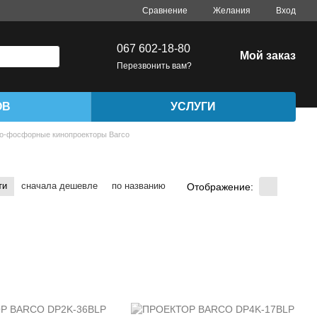
Сравнение
Желания
Вход
067 602-18-80
Мой заказ
Перезвонить вам?
ОВ
УСЛУГИ
но-фосфорные кинопроекторы Barco
ти
сначала дешевле
по названию
Отображение: