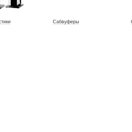
стики
Сабвуферы