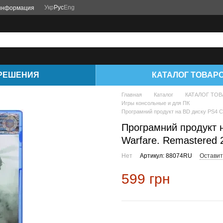
Укр
Рус
Eng
 информация
РЕШЕНИЯ
КАТАЛОГ ТОВАР
Главная
Каталог
КАТАЛОГ ТО
Игры консольные и для ПК
Програмний продукт на BD диску PS4 Cal
Програмний продукт н
Warfare. Remastered 2
Нет
Артикул: 88074RU
Оставит
599 грн