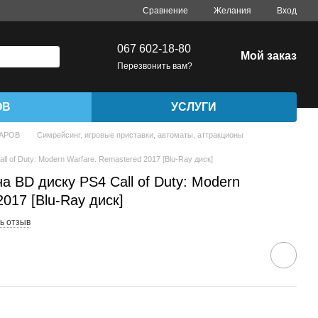
Сравнение
Желания
Вход
067 602-18-80
Мой заказ
Перезвонить вам?
ОВ
УСЛУГИ
ВАРОВ
Симрейсинг, игровые приставки, автоматы, аттракционы
l of Duty: Modern Warfare. Remastered 2017 [Blu-Ray диск]
а BD диску PS4 Call of Duty: Modern
017 [Blu-Ray диск]
ь отзыв