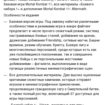
базовая игра Mortal Kombat 11, все материалы «Боевого
набора 1» и дополнение Mortal Kombat 11: Aftermath.
Особенности издания
Базовая версия игры. Под завязку набитая различными
особенностями и режимами игра в жанре файтинг
предлагает в числе прочего сюжетный режим, систему
настраиваемых боевых стилей, добивания на аренах,
дружеские добивания Friendship, сетевые матчи, Башни
времени, режим обучения, Крипту, Боевую лигу и
многочисленных персонажей, среди которых есть как
уже полюбившиеся поклонникам, так и совершенно
новые бойцы с их персональными жестокими
добиваниями – фаталити, выполненными в виде
пугающе реалистичных кинематографических сцен.
Все дополнительные материалы. Две высоко оцененные
критиками сюжетные кампании, которые отправят
игроков в кинематографичное приключение,
продолжающее грандиозную сагу о Смертельной битве,
а также полный ростер, включающий 37 доступных для
игры персонажей.
«Боевой набор 1». Шесть доступных для игры