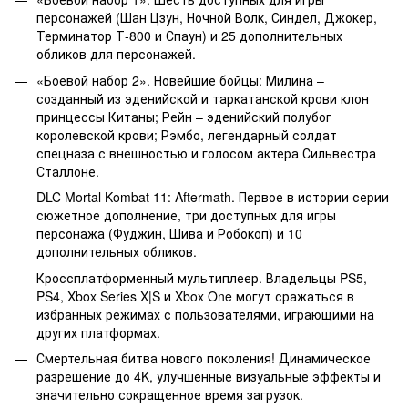
персонажей (Шан Цзун, Ночной Волк, Синдел, Джокер,
Терминатор Т-800 и Спаун) и 25 дополнительных
обликов для персонажей.
«Боевой набор 2». Новейшие бойцы: Милина –
созданный из эденийской и таркатанской крови клон
принцессы Китаны; Рейн – эденийский полубог
королевской крови; Рэмбо, легендарный солдат
спецназа с внешностью и голосом актера Сильвестра
Сталлоне.
DLC Mortal Kombat 11: Aftermath. Первое в истории серии
сюжетное дополнение, три доступных для игры
персонажа (Фуджин, Шива и Робокоп) и 10
дополнительных обликов.
Кроссплатформенный мультиплеер. Владельцы PS5,
PS4, Xbox Series X|S и Xbox One могут сражаться в
избранных режимах с пользователями, играющими на
других платформах.
Смертельная битва нового поколения! Динамическое
разрешение до 4K, улучшенные визуальные эффекты и
значительно сокращенное время загрузок.