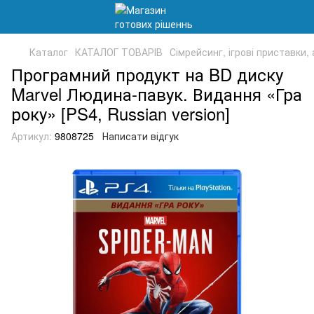
Каталог
КАТАЛОГ ТОВАРІВ
Сімрейсинг, ігрові приставки,
Програмний продукт на BD диску
Marvel Людина-павук. Видання «Гра
року» [PS4, Russian version]
Артикул:
9808725
Написати відгук