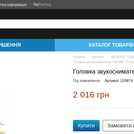
Укр
Рус
Eng
ктна інформація
РІШЕННЯ
КАТАЛОГ ТОВАРІВ
Головна
Каталог
КАТАЛОГ ТОВ
Головка звукоснимателя, тип ММ: Tonar 3
Головка звукоснимател
Під замовлення
Артикул: 220874
2 016 грн
Купити
Замовити