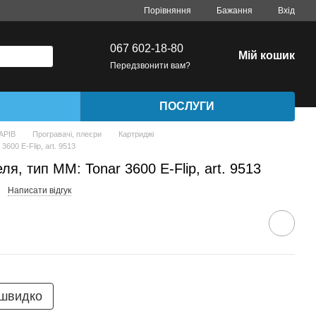
Порівняння
Бажання
Вхід
067 602-18-80
Мій кошик
Передзвонити вам?
ПОСЛУГИ
АРІВ
Програвачі, плеєри
Картриджі
600 E-Flip, art. 9513
я, тип ММ: Tonar 3600 E-Flip, art. 9513
Написати відгук
 швидко