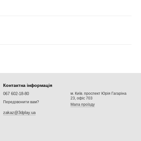
Контактна інформація
067 602-18-80
м. Київ. проспект Юрія Гагаріна
23, офіс 703
Передзвонити вам?
Мапа проїзду
zakaz@3dplay.ua